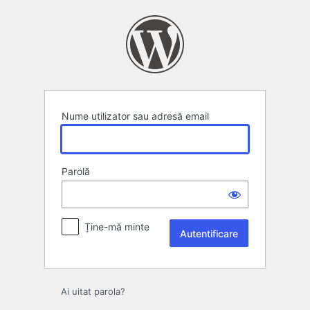
Autentificare
Nume utilizator sau adresă email
Parolă
Ține-mă minte
Ai uitat parola?