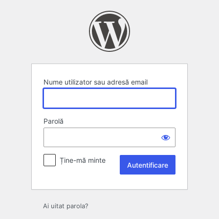
Autentificare
Nume utilizator sau adresă email
Parolă
Ține-mă minte
Ai uitat parola?