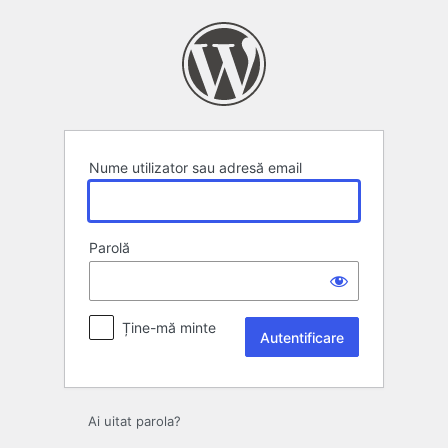
Autentificare
Nume utilizator sau adresă email
Parolă
Ține-mă minte
Ai uitat parola?