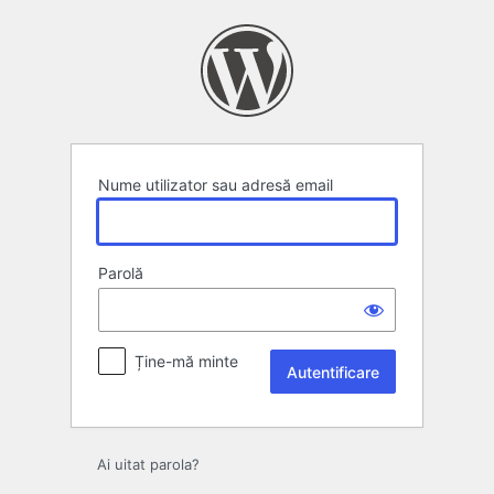
Autentificare
Nume utilizator sau adresă email
Parolă
Ține-mă minte
Ai uitat parola?