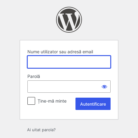
Autentificare
Nume utilizator sau adresă email
Parolă
Ține-mă minte
Ai uitat parola?