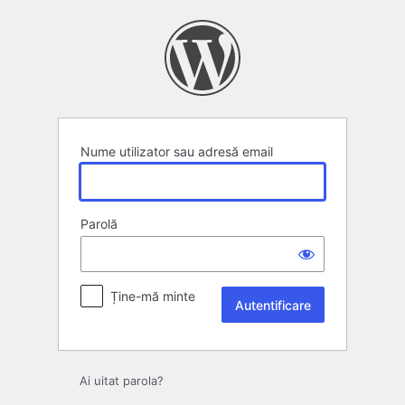
Autentificare
Nume utilizator sau adresă email
Parolă
Ține-mă minte
Ai uitat parola?