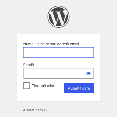
Autentificare
Nume utilizator sau adresă email
Parolă
Ține-mă minte
Ai uitat parola?