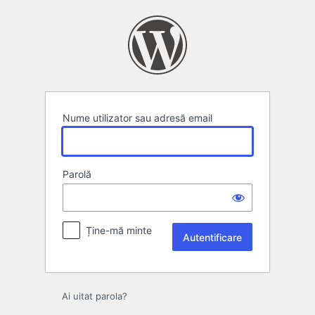
Autentificare
Nume utilizator sau adresă email
Parolă
Ține-mă minte
Ai uitat parola?