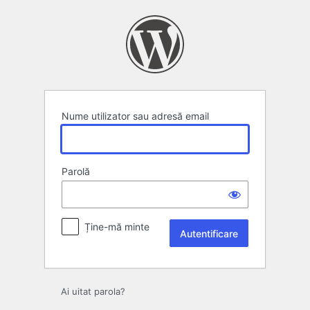
Autentificare
Nume utilizator sau adresă email
Parolă
Ține-mă minte
Ai uitat parola?