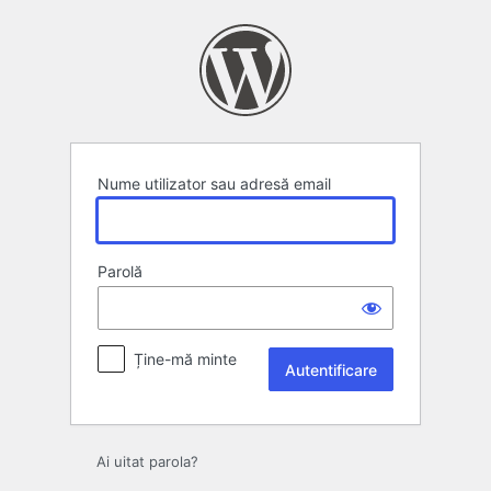
Autentificare
Nume utilizator sau adresă email
Parolă
Ține-mă minte
Ai uitat parola?