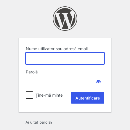
Autentificare
Nume utilizator sau adresă email
Parolă
Ține-mă minte
Ai uitat parola?