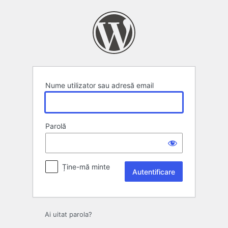
Autentificare
Nume utilizator sau adresă email
Parolă
Ține-mă minte
Ai uitat parola?