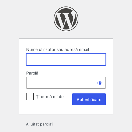
Autentificare
Nume utilizator sau adresă email
Parolă
Ține-mă minte
Ai uitat parola?