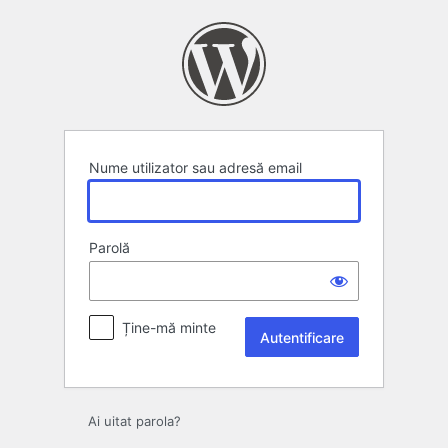
Autentificare
Nume utilizator sau adresă email
Parolă
Ține-mă minte
Ai uitat parola?