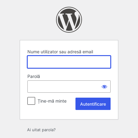
Autentificare
Nume utilizator sau adresă email
Parolă
Ține-mă minte
Ai uitat parola?