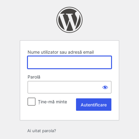
Autentificare
Nume utilizator sau adresă email
Parolă
Ține-mă minte
Ai uitat parola?