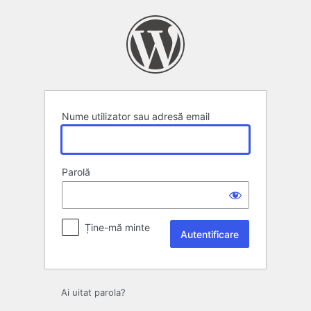
Autentificare
Nume utilizator sau adresă email
Parolă
Ține-mă minte
Ai uitat parola?