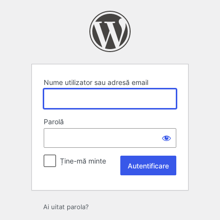
Autentificare
Nume utilizator sau adresă email
Parolă
Ține-mă minte
Ai uitat parola?