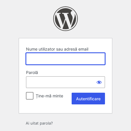
Autentificare
Nume utilizator sau adresă email
Parolă
Ține-mă minte
Ai uitat parola?