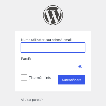
Autentificare
Nume utilizator sau adresă email
Parolă
Ține-mă minte
Ai uitat parola?