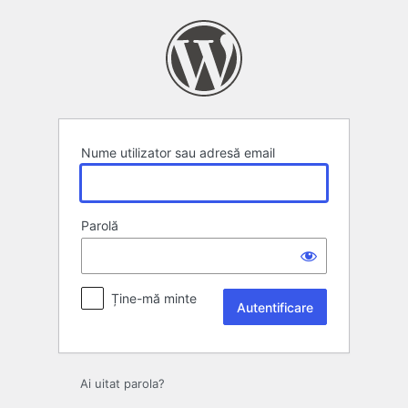
Autentificare
Nume utilizator sau adresă email
Parolă
Ține-mă minte
Ai uitat parola?