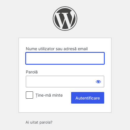
Autentificare
Nume utilizator sau adresă email
Parolă
Ține-mă minte
Ai uitat parola?