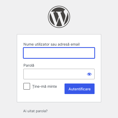
Autentificare
Nume utilizator sau adresă email
Parolă
Ține-mă minte
Ai uitat parola?