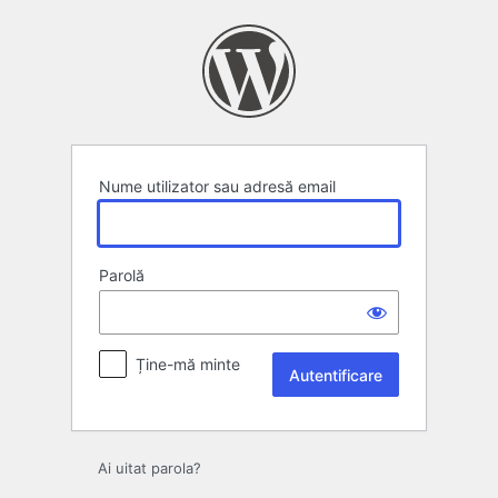
Autentificare
Nume utilizator sau adresă email
Parolă
Ține-mă minte
Ai uitat parola?