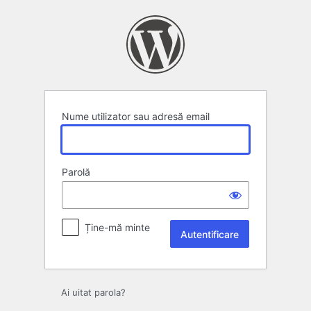
Autentificare
Nume utilizator sau adresă email
Parolă
Ține-mă minte
Ai uitat parola?