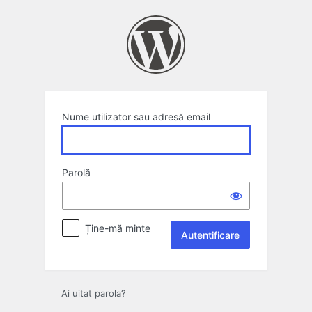
Autentificare
Nume utilizator sau adresă email
Parolă
Ține-mă minte
Ai uitat parola?