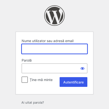
Autentificare
Nume utilizator sau adresă email
Parolă
Ține-mă minte
Ai uitat parola?