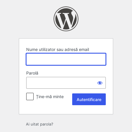
Autentificare
Nume utilizator sau adresă email
Parolă
Ține-mă minte
Ai uitat parola?