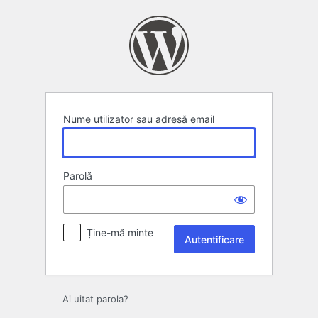
Autentificare
Nume utilizator sau adresă email
Parolă
Ține-mă minte
Ai uitat parola?