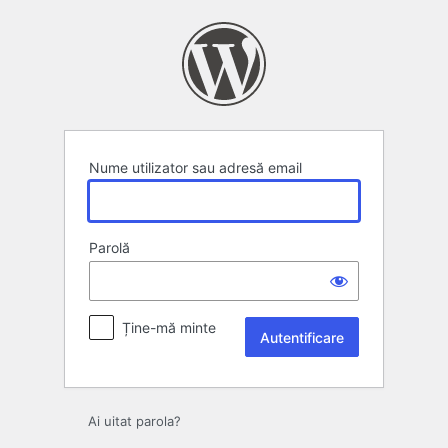
Autentificare
Nume utilizator sau adresă email
Parolă
Ține-mă minte
Ai uitat parola?