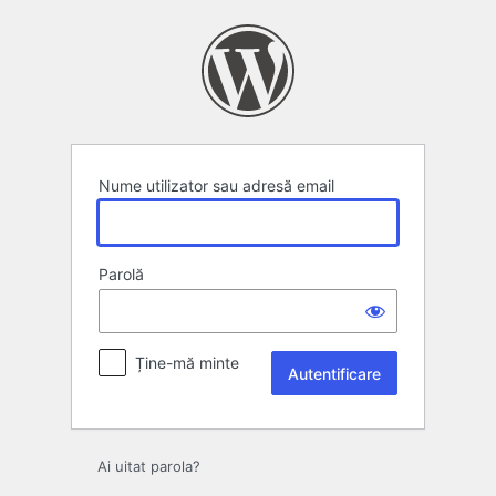
Autentificare
Nume utilizator sau adresă email
Parolă
Ține-mă minte
Ai uitat parola?