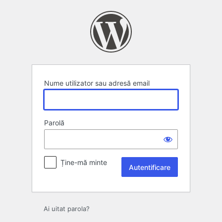
Autentificare
Nume utilizator sau adresă email
Parolă
Ține-mă minte
Ai uitat parola?