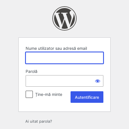
Autentificare
Nume utilizator sau adresă email
Parolă
Ține-mă minte
Ai uitat parola?