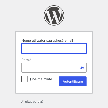
Autentificare
Nume utilizator sau adresă email
Parolă
Ține-mă minte
Ai uitat parola?