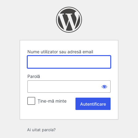
Autentificare
Nume utilizator sau adresă email
Parolă
Ține-mă minte
Ai uitat parola?