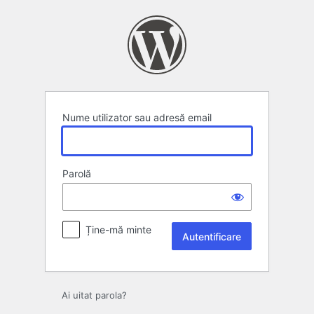
Autentificare
Nume utilizator sau adresă email
Parolă
Ține-mă minte
Ai uitat parola?