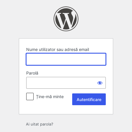
Autentificare
Nume utilizator sau adresă email
Parolă
Ține-mă minte
Ai uitat parola?