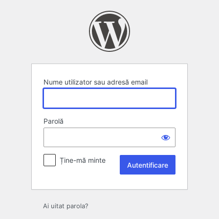
Autentificare
Nume utilizator sau adresă email
Parolă
Ține-mă minte
Ai uitat parola?