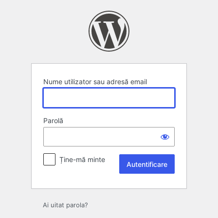
Autentificare
Nume utilizator sau adresă email
Parolă
Ține-mă minte
Ai uitat parola?