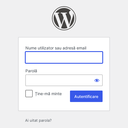
Autentificare
Nume utilizator sau adresă email
Parolă
Ține-mă minte
Ai uitat parola?