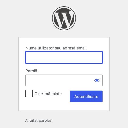
Autentificare
Nume utilizator sau adresă email
Parolă
Ține-mă minte
Ai uitat parola?