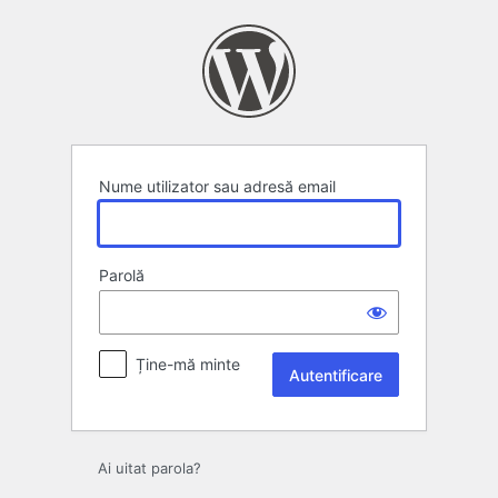
Autentificare
Nume utilizator sau adresă email
Parolă
Ține-mă minte
Ai uitat parola?