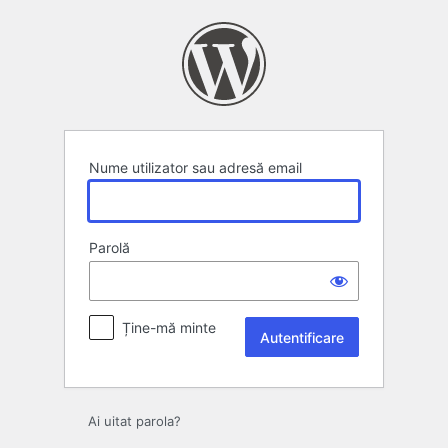
Autentificare
Nume utilizator sau adresă email
Parolă
Ține-mă minte
Ai uitat parola?