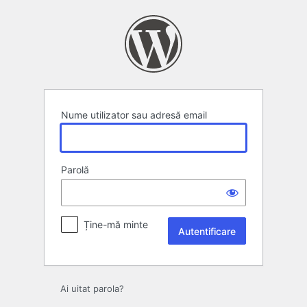
Autentificare
Nume utilizator sau adresă email
Parolă
Ține-mă minte
Ai uitat parola?