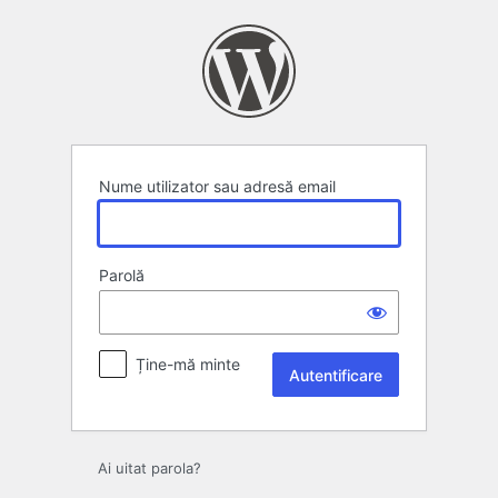
Autentificare
Nume utilizator sau adresă email
Parolă
Ține-mă minte
Ai uitat parola?