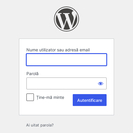
Autentificare
Nume utilizator sau adresă email
Parolă
Ține-mă minte
Ai uitat parola?