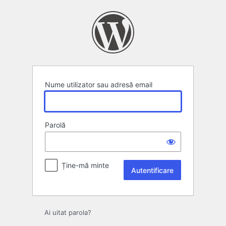
Autentificare
Nume utilizator sau adresă email
Parolă
Ține-mă minte
Ai uitat parola?